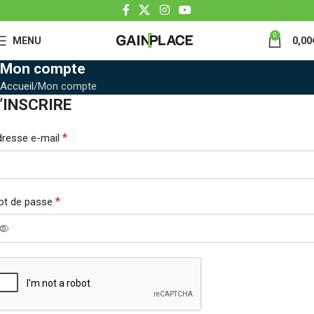
0
MENU
0,00
Mon compte
Accueil
Mon compte
’INSCRIRE
*
resse e-mail
*
ot de passe