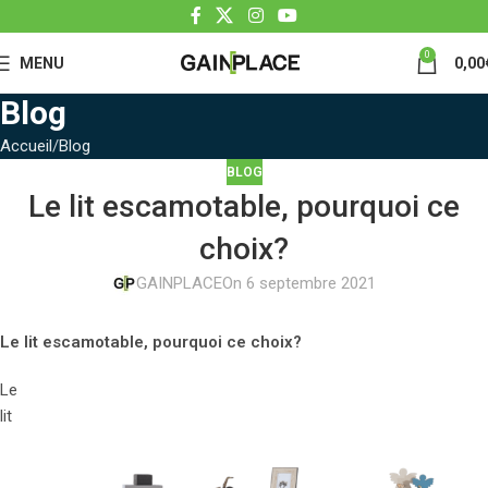
0
MENU
0,00
Blog
Accueil
Blog
BLOG
Le lit escamotable, pourquoi ce
choix?
GAINPLACE
On 6 septembre 2021
Le lit escamotable, pourquoi ce choix?
Le
lit