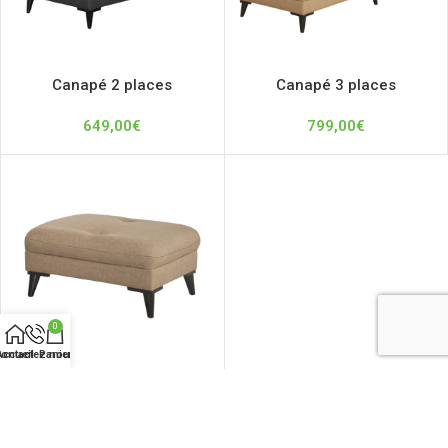
Canapé 2 places
Canapé 3 places
649,00
€
799,00
€
0
ontactez nous
Accueil
Panier
Pouf pour canapé
349,00
€